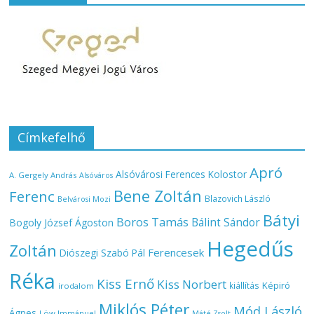
Címkefelhő
Apró
Alsóvárosi Ferences Kolostor
A. Gergely András
Alsóváros
Bene Zoltán
Ferenc
Blazovich László
Belvárosi Mozi
Bátyi
Boros Tamás
Bálint Sándor
Bogoly József Ágoston
Hegedűs
Zoltán
Ferencesek
Diószegi Szabó Pál
Réka
Kiss Ernő
Kiss Norbert
Képiró
kiállítás
irodalom
Miklós Péter
Mód László
Ágnes
Löw Immánuel
Máté Zsolt