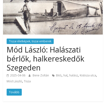
Tiszai életképek, tiszai emberek
Mód László: Halászati
bérlők, halkereskedők
Szegeden
,
,
,
,
2025-04-06
Bene Zoltán
Bitó
hal
halász
Kistisza utca
,
Mód László
Tisza
Tovább