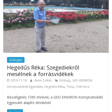
Dialógus
Hegedűs Réka: Szegediekről
mesélnek a forrásvidékek
,
2019-11-16
Bene Zoltán
földrajz
GEO-ENVIRON
,
,
,
Környezetvédő Egyesület
Hegedűs Réka
Tisza
Tóth Imre
Beszélgetés Tóth Imrével, a GEO-ENVIRON Környezetvédő
Egyesület alapító elnökével