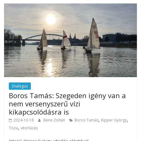
Dialógus
Boros Tamás: Szegeden igény van a
nem versenyszerű vízi
kikapcsolódásra is
,
,
2024-10-18
Bene Zoltán
Boros Tamás
Kipper György
,
Tisza
vitorlázás