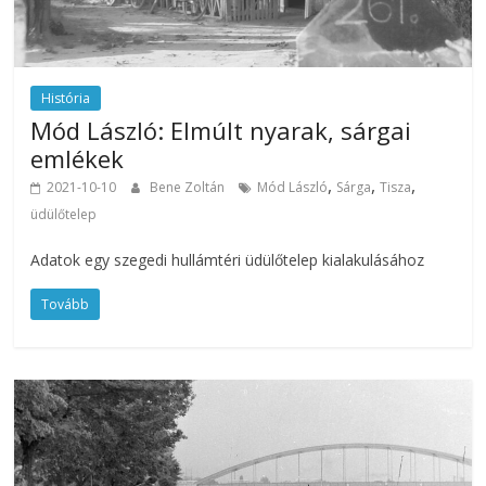
História
Mód László: Elmúlt nyarak, sárgai
emlékek
,
,
,
2021-10-10
Bene Zoltán
Mód László
Sárga
Tisza
üdülőtelep
Adatok egy szegedi hullámtéri üdülőtelep kialakulásához
Tovább