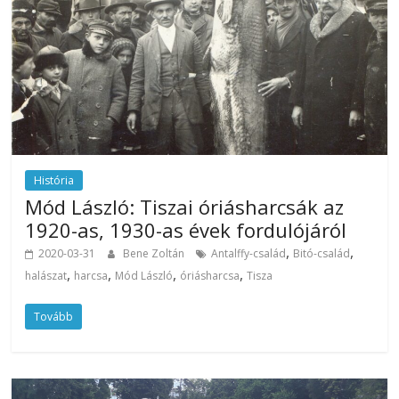
História
Mód László: Tiszai óriásharcsák az
1920-as, 1930-as évek fordulójáról
,
,
2020-03-31
Bene Zoltán
Antalffy-család
Bitó-család
,
,
,
,
halászat
harcsa
Mód László
óriásharcsa
Tisza
Tovább