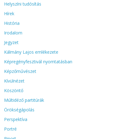
Helyszíni tudósítás
Hírek
História
Irodalom
Jegyzet
Kálmány Lajos emlékezete
Képregényfesztivál nyomtatásban
Képzőművészet
Kívülnézet
Köszöntő
Múltidéző partitúrák
Örökségápolás
Perspektíva
Portré
Riport