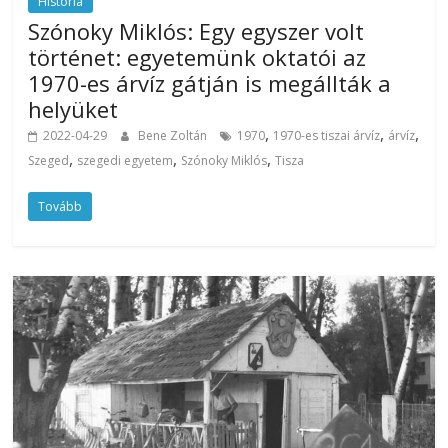
História
Szónoky Miklós: Egy egyszer volt
történet: egyetemünk oktatói az
1970-es árvíz gátján is megállták a
helyüket
,
,
,
2022-04-29
Bene Zoltán
1970
1970-es tiszai árvíz
árvíz
,
,
,
Szeged
szegedi egyetem
Szónoky Miklós
Tisza
Tovább