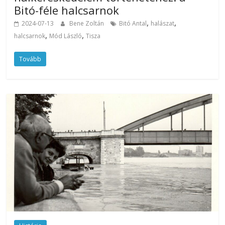
Bitó-féle halcsarnok
,
,
2024-07-13
Bene Zoltán
Bitó Antal
halászat
,
,
halcsarnok
Mód László
Tisza
Tovább