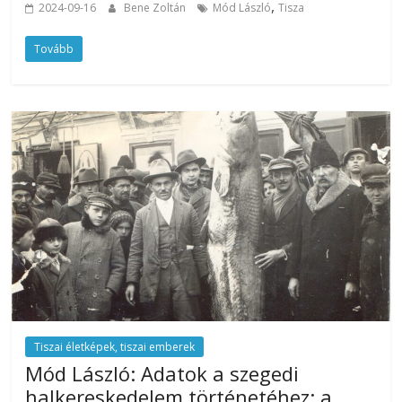
,
2024-09-16
Bene Zoltán
Mód László
Tisza
Tovább
Tiszai életképek, tiszai emberek
Mód László: Adatok a szegedi
halkereskedelem történetéhez: a