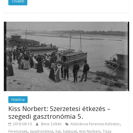
Tovább
História
Kiss Norbert: Szerzetesi étkezés –
szegedi gasztronómia 5.
,
2018-09-10
Bene Zoltán
Alsóvárosi Ferences Kolostor
,
,
,
,
,
Ferencesek
gasztronómia
hal
halászat
Kiss Norbert
Tisza