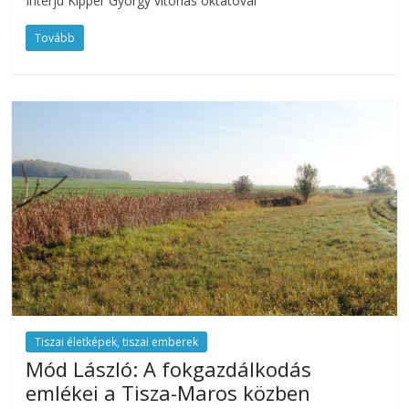
Interjú Kipper György vitorlás oktatóval
Tovább
Tiszai életképek, tiszai emberek
Mód László: A fokgazdálkodás
emlékei a Tisza-Maros közben