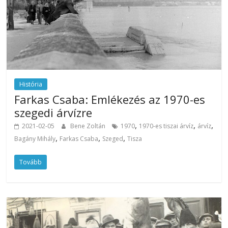
História
Farkas Csaba: Emlékezés az 1970-es
szegedi árvízre
,
,
,
2021-02-05
Bene Zoltán
1970
1970-es tiszai árvíz
árvíz
,
,
,
Bagány Mihály
Farkas Csaba
Szeged
Tisza
Tovább