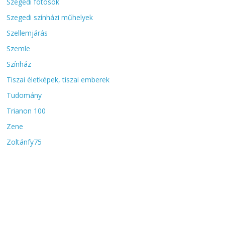
Szegedi fotósok
Szegedi színházi műhelyek
Szellemjárás
Szemle
Színház
Tiszai életképek, tiszai emberek
Tudomány
Trianon 100
Zene
Zoltánfy75