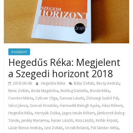
Irodalom
Hegedűs Réka: Megjelent
a Szegedi horizont 2018
,
,
2018-06-08
Hegedűs Réka
Bátyi Zoltán
Becsy András
,
,
,
,
Bene Zoltán
Boda Magdolna
Boldog Daniella
Borda Réka
,
,
,
,
Csontos Márta
Czilczer Olga
Darvasi László
Diószegi Szabó Pál
,
,
,
,
Géczi János
Grecsó Krisztián
Harmadik Balogh Gyula
Hász Róbert
,
,
,
Hegedűs Réka
Hernyák Zsóka
Jagos István Róbert
Jámborné Balog
,
,
,
,
,
Tünde
Janáky Marianna
Kaiser László
Kiss László
Kollár Árpád
,
,
,
,
Lázár Bence András
Lesi Zoltán
Orcsik Roland
Pál Sándor Attila