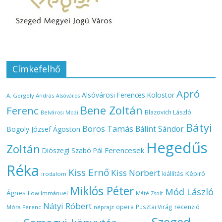
Címkefelhő
Apró
Alsóvárosi Ferences Kolostor
A. Gergely András
Alsóváros
Bene Zoltán
Ferenc
Blazovich László
Belvárosi Mozi
Bátyi
Boros Tamás
Bálint Sándor
Bogoly József Ágoston
Hegedűs
Zoltán
Ferencesek
Diószegi Szabó Pál
Réka
Kiss Ernő
Kiss Norbert
Képiró
kiállítás
irodalom
Miklós Péter
Mód László
Ágnes
Löw Immánuel
Máté Zsolt
Nátyi Róbert
opera
Pusztai Virág
recenzió
Móra Ferenc
néprajz