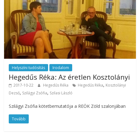
Helyszíni tudósítás
Irodalom
Hegedűs Réka: Az éretlen Kosztolányi
,
2017-10-22
Hegedűs Réka
Hegedűs Réka
Kosztolányi
,
,
Dezső
Szilágyi Zsófia
Szilasi László
Szilágyi Zsófia kötetbemutatója a REÖK Zöld szalonjában
Tovább