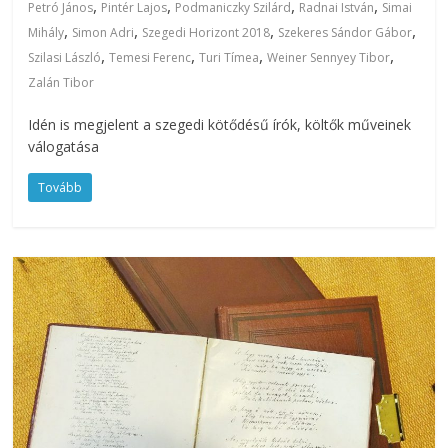
,
,
,
,
Petró János
Pintér Lajos
Podmaniczky Szilárd
Radnai István
Simai
,
,
,
,
Mihály
Simon Adri
Szegedi Horizont 2018
Szekeres Sándor Gábor
,
,
,
,
Szilasi László
Temesi Ferenc
Turi Tímea
Weiner Sennyey Tibor
Zalán Tibor
Idén is megjelent a szegedi kötődésű írók, költők műveinek
válogatása
Tovább