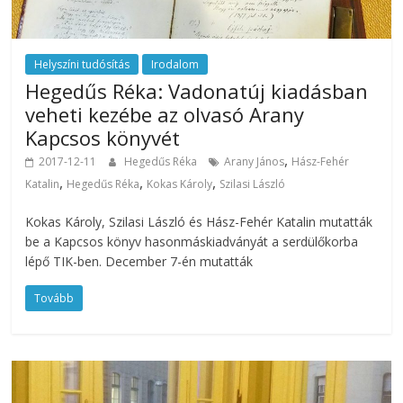
Helyszíni tudósítás
Irodalom
Hegedűs Réka: Vadonatúj kiadásban
veheti kezébe az olvasó Arany
Kapcsos könyvét
,
2017-12-11
Hegedűs Réka
Arany János
Hász-Fehér
,
,
,
Katalin
Hegedűs Réka
Kokas Károly
Szilasi László
Kokas Károly, Szilasi László és Hász-Fehér Katalin mutatták
be a Kapcsos könyv hasonmáskiadványát a serdülőkorba
lépő TIK-ben. December 7-én mutatták
Tovább